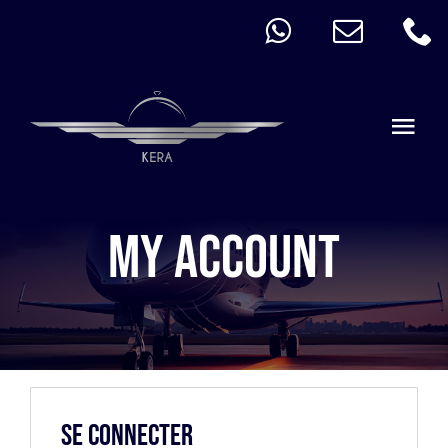
Skip
to
content
Togg
Navi
Consulter La Carte
My Account
Se connecter