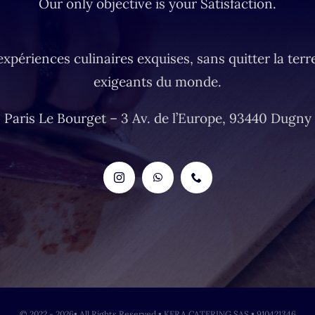
Our only objective is your Satisfaction.
ériences culinaires exquises, sans quitter la terre
exigeants du monde.
Paris Le Bourget –
3 Av. de l’Europe, 93440 Dugny
© 2022 - 2026• All Rights Reserved • KERA CATERING SAS • 910421346