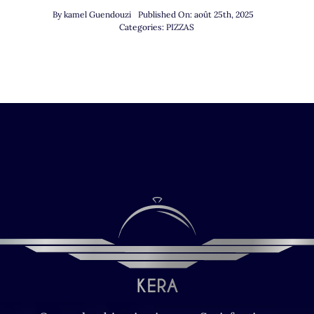
By
kamel Guendouzi
Published On: août 25th, 2025
Categories:
PIZZAS